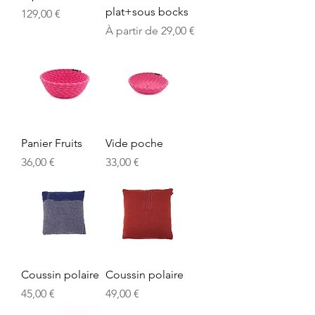
plat+sous bocks
Prix
129,00 €
Prix promotionnel
À partir de
29,00 €
Panier Fruits
Vide poche
Prix
Prix
36,00 €
33,00 €
Coussin polaire
Coussin polaire
Prix
Prix
45,00 €
49,00 €