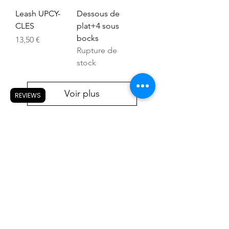
Leash UPCY-
Dessous de
CLES
plat+4 sous
bocks
Prix
13,50 €
Rupture de
stock
Voir plus
REVIEWS