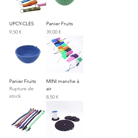
UPCY-CLES
Panier Fruits
Prix
Prix
9,50 €
39,00 €
Panier Fruits
MINI manche à
Rupture de
air
stock
Prix
8,50 €