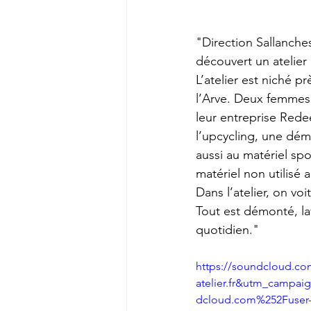
"Direction Sallanche
découvert un atelier
L’atelier est niché p
l’Arve. Deux femmes,
leur entreprise Rede
l’upcycling, une dé
aussi au matériel spo
matériel non utilisé 
Dans l’atelier, on vo
Tout est démonté, lav
quotidien."
https://soundcloud.co
atelier.fr&utm_camp
dcloud.com%252Fuser-