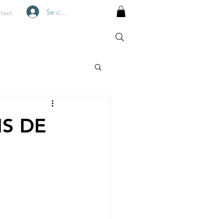
Se connecter
tact
NS DE