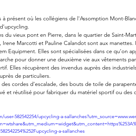
s à présent où les collégiens de l'Assomption Mont-Blan
 d’upcycling.
rès du vieux pont en Pierre, dans le quartier de Saint-Mar
 Irene Marcotti et Pauline Calandot sont aux manettes. E
em Equipment. Elles sont spécialisées dans ce qu’on ap
marche pour donner une deuxième vie aux vêtements par
rtif. Elles récupèrent des invendus auprès des industriel
auprès de particuliers.
it des cordes d’escalade, des bouts de toile de parapente
é et réutilisé pour fabriquer du matériel sportif ou des 
m/user-582542254/upcycling-a-sallanches?utm_source=www.wer
aign=wtshare&utm_medium=widget&utm_content=https%253A
582542254%252Fupcycling-a-sallanches