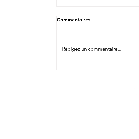
Commentaires
Rédigez un commentaire...
Les RDV de l'été 2026
NEWSLETTER R.E.
S'inscrire >