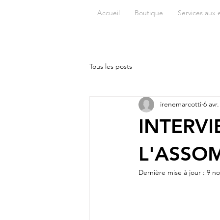
Accueil
Boutique
Services aux 
Tous les posts
irenemarcotti
6 avr
INTERVI
L'ASSO
Dernière mise à jour :
9 no