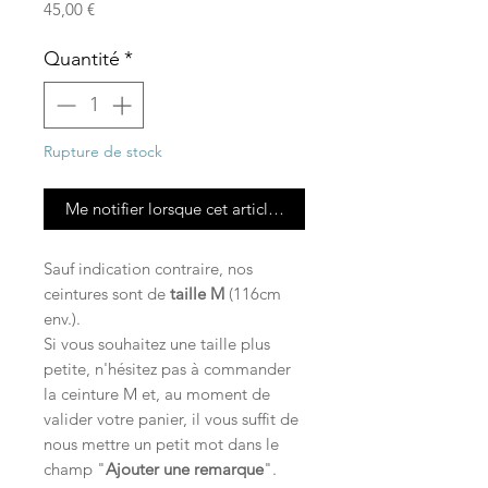
Prix
45,00 €
Quantité
*
Rupture de stock
Me notifier lorsque cet article est disponible
Sauf indication contraire, nos
ceintures sont de
taille M
(116cm
env.).
Si vous souhaitez une taille plus
petite, n'hésitez pas à commander
la ceinture M
et, au moment de
valider votre panier, il vous suffit de
nous mettre un petit mot dans le
champ "
Ajouter une remarque
".