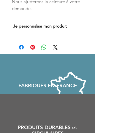
Nous ajusterons la ceinture à votre
demande.
Je personnalise mon produit
Vous souhaitez ajouter un prénom ou
un texte spécial sur votre ceinture ?
Suivez ce lien et ajoutez votre texte
personnalisé
FABRIQU
É
S EN FRANCE
PRODUITS DURABLES et