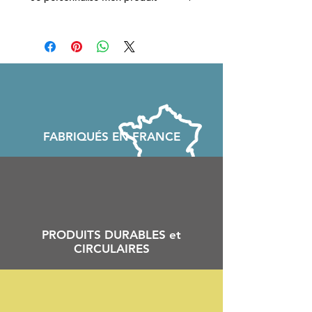
Vous souhaitez ajouter un prénom ou
un texte spécial sur votre ceinture ?
Suivez ce lien et ajoutez votre texte
personnalisé
FABRIQU
É
S EN FRANCE
PRODUITS DURABLES et
CIRCULAIRES