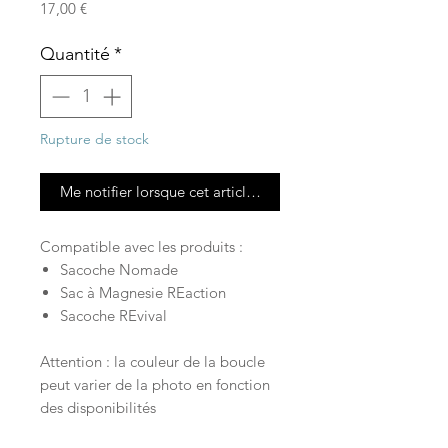
Prix
17,00 €
Quantité
*
Rupture de stock
Me notifier lorsque cet article est disponible
Compatible avec les produits :
Sacoche Nomade
Sac à Magnesie REaction
Sacoche REvival
Attention : la couleur de la boucle
peut varier de la photo en fonction
des disponibilités