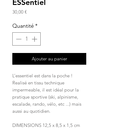
ESSentiel
Prix
30,00 €
Quantité
*
Ajouter au panier
L’essentiel est dans la poche !
Realisé en tissu technique
impermeable, il est idéal pour la
pratique sportive (ski, alpinisme,
escalade, rando, vélo, etc ...) mais
aussi au quotidien.
DIMENSIONS 12,5 x 8,5 x 1,5 cm​