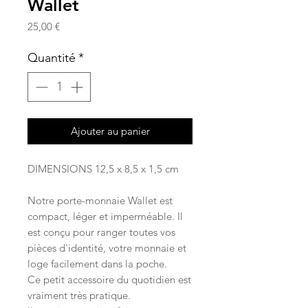
Wallet
Prix
25,00 €
Quantité
*
Ajouter au panier
DIMENSIONS 12,5 x 8,5 x 1,5 cm​
Notre porte-monnaie Wallet est
compact, léger et imperméable. Il
est conçu pour ranger toutes vos
pièces d'identité, votre monnaie et
loge facilement dans la poche.
Ce petit accessoire du quotidien est
vraiment très pratique.