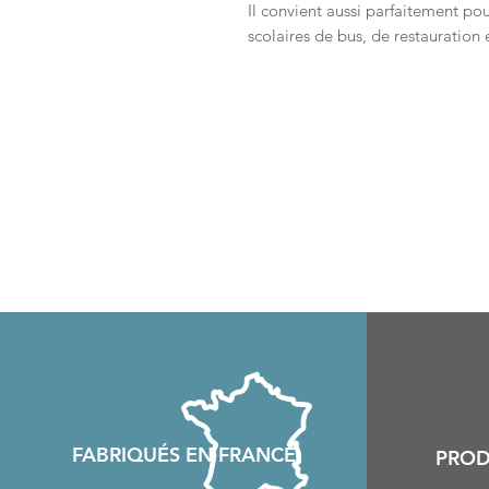
Il convient aussi parfaitement pou
scolaires de bus, de restauration e
FABRIQU
É
S EN FRANCE
PROD