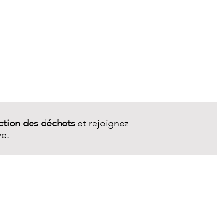
Porte-monnaie Wallet 2Z
ction des déchets
et rejoignez
ve.
SERVICE CLIENT
Contactez-nous
Livraison
Garantie et réparations
CGV