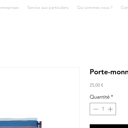
entreprises
Service aux particuliers
Qui sommes nous ?
Con
Porte-monn
Prix
25,00 €
Quantité
*