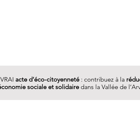
Aperçu rapide
 VRAI
acte d’éco-citoyenneté
: contribuez à la
rédu
économie sociale et solidaire
dans la Vallée de l’Ar
A PROPOS
Qui sommes-nous ?
Notre démarche
Services R.E.​
La boutique