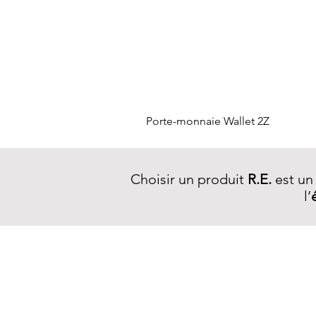
Porte-monnaie Wallet 2Z
Choisir un produit
R.E.
est un
l’
NEWSLETTER R.E.
S'inscrire >