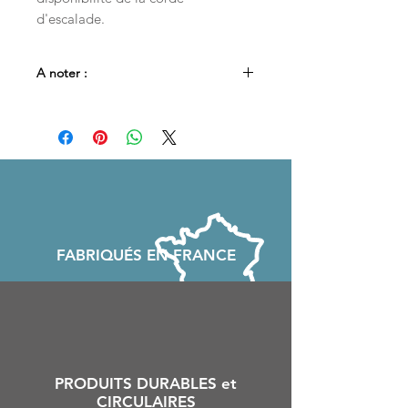
d'escalade.
A noter :
Si l'option souhaitée
"avec ou sans
ceinture"
est en rupture de stock,
cliquez sur le bouton
"Me notifier
lorsque cet article est disponible"
.
Nous ferons ensuite notre maximum
pour confectionner de nouveau
l'article qui vous intéresse et vous en
serez informé par email.
FABRIQU
É
S EN FRANCE
PRODUITS DURABLES et
CIRCULAIRES