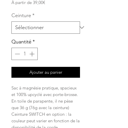
Prix
À partir de
39,00€
promotionnel
Ceinture
*
Quantité
*
Ajouter au panier
Sac à magnésie pratique, spacieux
et 100% upcyclé avec porte-brosse.
En toile de parapente, il ne pèse
que 36 g (76g avec la ceinture)
Ceinture SWITCH en option : la
couleur peut varier en fonction de la
disponibilité de la corde