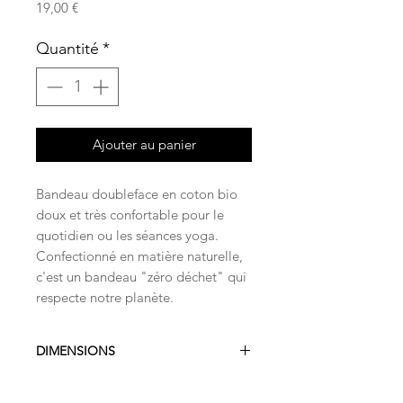
Prix
19,00 €
Quantité
*
Ajouter au panier
Bandeau doubleface en coton bio
doux et très confortable pour le
quotidien ou les séances yoga.
Confectionné en matière naturelle,
c'est un bandeau "zéro déchet" qui
respecte notre planète.
DIMENSIONS
9x25cm