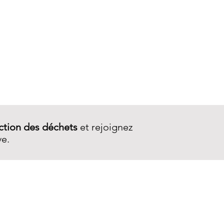
Porte-monnaie Wallet 2Z
ction des déchets
et rejoignez
ve.
SERVICE CLIENT
Contactez-nous
Livraison
Garantie et réparations
CGV