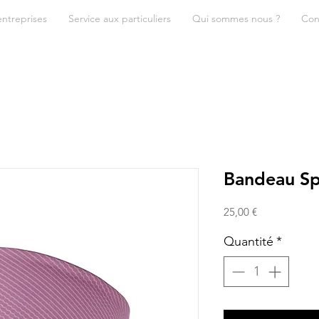
entreprises
Service aux particuliers
Qui sommes nous ?
Con
Bandeau Sp
Prix
25,00 €
Quantité
*