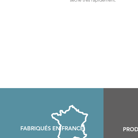
FABRIQU
É
S EN FRANCE
PROD