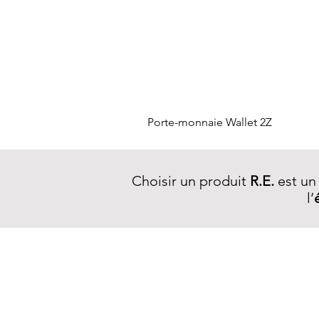
Porte-monnaie Wallet 2Z
Choisir un produit
R.E.
est un
l’
NEWSLETTER R.E.
S'inscrire >