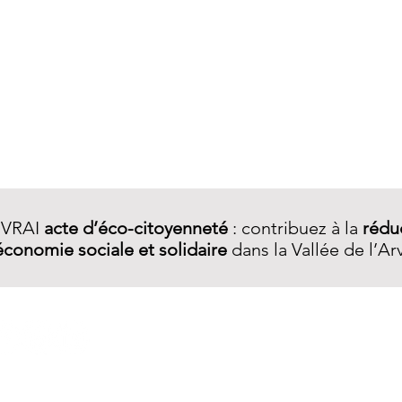
Aperçu rapide
 VRAI
acte d’éco-citoyenneté
: contribuez à la
rédu
économie sociale et solidaire
dans la Vallée de l’Ar
A PROPOS
Qui sommes-nous ?
Notre démarche
Services R.E.​
La boutique