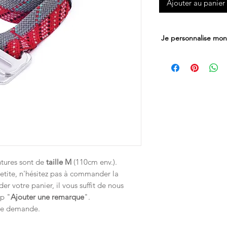
Ajouter au panier
Je personnalise mon
Vous souhaitez ajout
sur votre ceinture ?
Suivez ce lien et ajo
ntures sont de
taille M
(110cm env.).
petite, n'hésitez pas à commander la
r votre panier, il vous suffit de nous
mp "
Ajouter une remarque
".
tre demande.