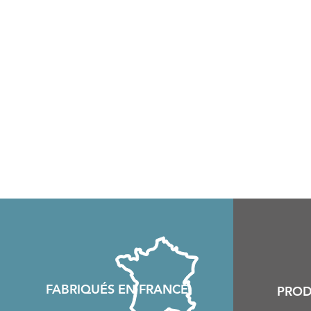
FABRIQU
É
S EN FRANCE
PROD