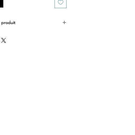
 produit
er un prénom ou un texte spécial
utez votre texte personnalisé