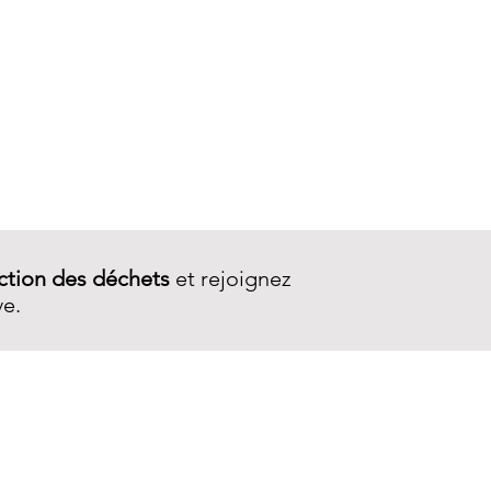
Porte-monnaie Wallet 2Z
ction des déchets
et rejoignez
ve.
SERVICE CLIENT
Contactez-nous
Livraison
Garantie et réparations
CGV