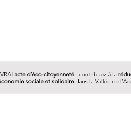
Aperçu rapide
 VRAI
acte d’éco-citoyenneté
: contribuez à la
rédu
économie sociale et solidaire
dans la Vallée de l’Ar
A PROPOS
Qui sommes-nous ?
Notre démarche
Services R.E.​
La boutique