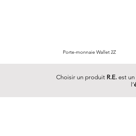
Porte-monnaie Wallet 2Z
Choisir un produit
R.E.
est un
l’
NEWSLETTER R.E.
S'inscrire >