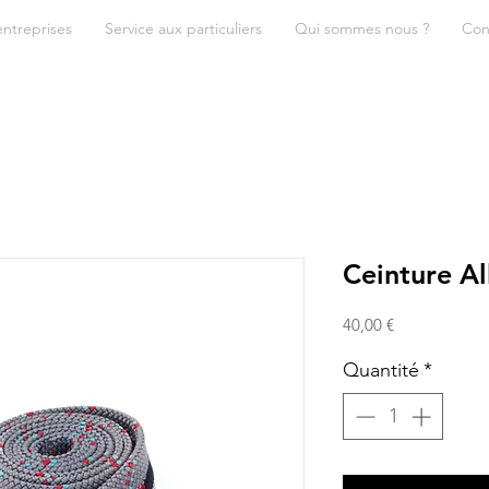
entreprises
Service aux particuliers
Qui sommes nous ?
Con
Ceinture Al
Prix
40,00 €
Quantité
*