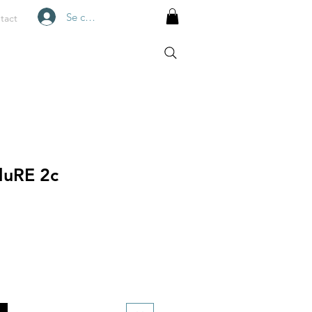
Se connecter
tact
luRE 2c