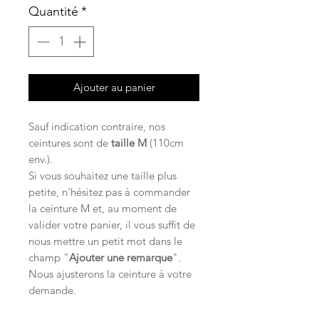
Quantité
*
Ajouter au panier
Sauf indication contraire, nos
ceintures sont de
taille M
(110cm
env.).
Si vous souhaitez une taille plus
petite, n'hésitez pas à commander
la ceinture M et, au moment de
valider votre panier, il vous suffit de
nous mettre un petit mot dans le
champ "
Ajouter une remarque
".
Nous ajusterons la ceinture à votre
demande.