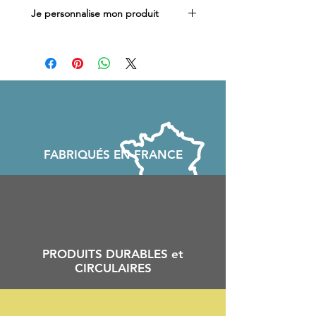
Je personnalise mon produit
Vous souhaitez ajouter un prénom ou
un texte spécial sur votre ceinture ?
Suivez ce lien et ajoutez votre texte
personnalisé
FABRIQU
É
S EN FRANCE
PRODUITS DURABLES et
CIRCULAIRES