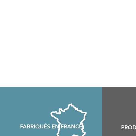
FABRIQU
É
S EN FRANCE
PROD