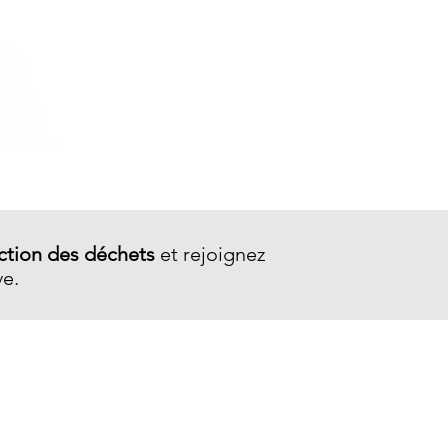
Pochette Joke
ction des déchets
et rejoignez
ve.
SERVICE CLIENT
Contactez-nous
Livraison
Garantie et réparations
CGV