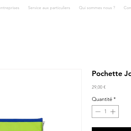
entreprises
Service aux particuliers
Qui sommes nous ?
Con
Pochette J
Prix
29,00 €
Quantité
*