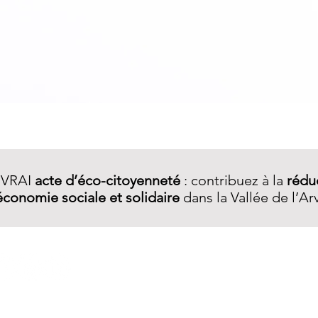
Aperçu rapide
 VRAI
acte d’éco-citoyenneté
: contribuez à la
rédu
économie sociale et solidaire
dans la Vallée de l’Ar
A PROPOS
Qui sommes-nous ?
Notre démarche
Services R.E.​
La boutique