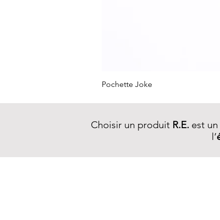
Pochette Joke
Choisir un produit
R.E.
est un
l’
NEWSLETTER R.E.
S'inscrire >