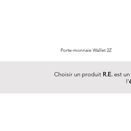
Porte-monnaie Wallet 2Z
Choisir un produit
R.E.
est un
l’
NEWSLETTER R.E.
S'inscrire >