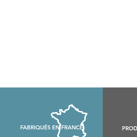
FABRIQU
É
S EN FRANCE
PROD