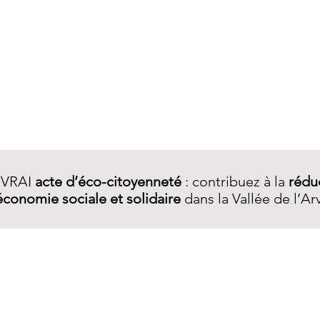
Aperçu rapide
 VRAI
acte d’éco-citoyenneté
: contribuez à la
rédu
économie sociale et solidaire
dans la Vallée de l’Ar
A PROPOS
Qui sommes-nous ?
Notre démarche
Services R.E.​
La boutique