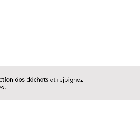
Porte-monnaie Wallet 2Z
ction des déchets
et rejoignez
ve.
SERVICE CLIENT
Contactez-nous
Livraison
Garantie et réparations
CGV