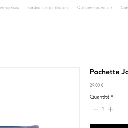
entreprises
Service aux particuliers
Qui sommes nous ?
Con
Pochette J
Prix
29,00 €
Quantité
*