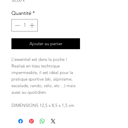
30,00 €
Quantité
*
Ajouter au panier
L’essentiel est dans la poche !
Realisé en tissu technique
impermeable, il est idéal pour la
pratique sportive (ski, alpinisme,
escalade, rando, vélo, etc ...) mais
aussi au quotidien.
DIMENSIONS 12,5 x 8,5 x 1,5 cm​