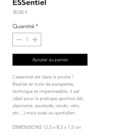
ESSentiel
Prix
30,00 €
Quantité
*
Ajouter au panier
L’essentiel est dans la poche !
Realisé en toile de parapente,
technique et impermeable, il est
idéal pour la pratique sportive (ski,
alpinisme, escalade, rando, vélo,
etc ...) mais aussi au quotidien.
DIMENSIONS 12,5 x 8,5 x 1,5 cm​