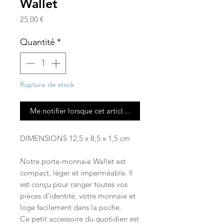
Wallet
Prix
25,00 €
Quantité
*
Rupture de stock
Me notifier lorsque cet article est disponible
DIMENSIONS 12,5 x 8,5 x 1,5 cm​
Notre porte-monnaie Wallet est
compact, léger et imperméable. Il
est conçu pour ranger toutes vos
pièces d'identité, votre monnaie et
loge facilement dans la poche.
Ce petit accessoire du quotidien est