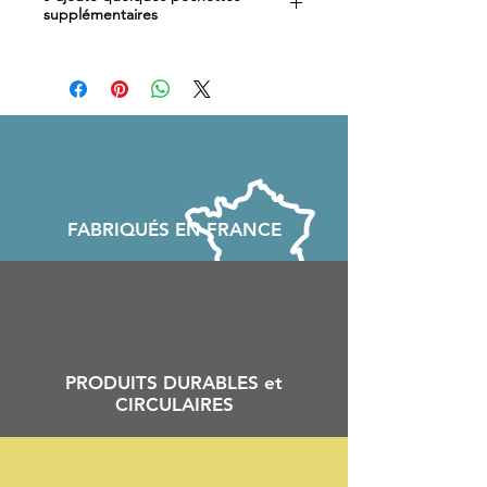
supplémentaires
Si vous souhaitez encore mieux
organiser votre trousse,
cliquez ici
pour ajouter d'autres pochettes.
FABRIQU
É
S EN FRANCE
PRODUITS DURABLES et
CIRCULAIRES