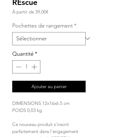
REscue
Prix
À partir de
39,00€
promotionnel
Pochettes de rangement
*
Quantité
*
Ajouter au panier
DIMENSIONS 12x16x6.5 cm
POIDS 0,03 kg
Ce nouveau produit s’inscrit
parfaitement dans l’engagement