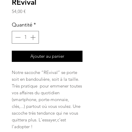
REvival
Prix
54,00 €
Quantité
*
Ajouter au panier
Notre sacoche “REvival” se porte
soit en bandoulière, soit à la taille.
Très pratique pour emmener toutes
vos affaires du quotidien
(smartphone, porte-monnaie,
clés,...) partout où vous voulez. Une
sacoche très tendance qui ne vous
quittera plus. L'essayer,c’est
l’adopter !