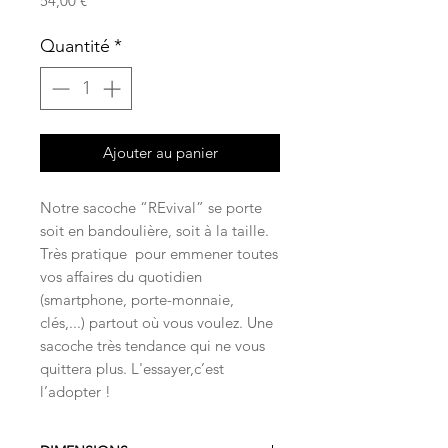
54,00 €
Quantité
*
Ajouter au panier
Notre sacoche “REvival” se porte
soit en bandoulière, soit à la taille.
Très pratique pour emmener toutes
vos affaires du quotidien
(smartphone, porte-monnaie,
clés,...) partout où vous voulez. Une
sacoche très tendance qui ne vous
quittera plus. L'essayer,c’est
l’adopter !