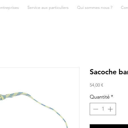
entreprises
Service aux particuliers
Qui sommes nous ?
Con
Sacoche ba
Prix
54,00 €
Quantité
*