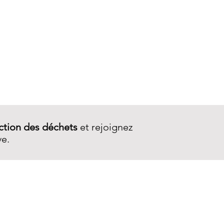
Porte-monnaie Wallet 2Z
ction des déchets
et rejoignez
ve.
SERVICE CLIENT
Contactez-nous
Livraison
Garantie et réparations
CGV