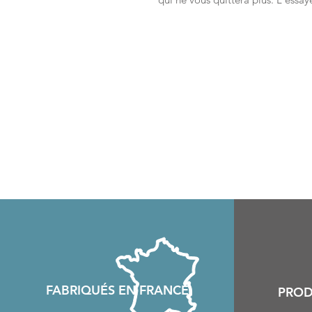
FABRIQU
É
S EN FRANCE
PROD