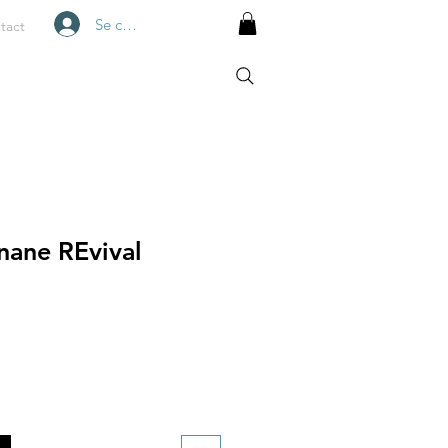
Se connecter
tact
nane REvival