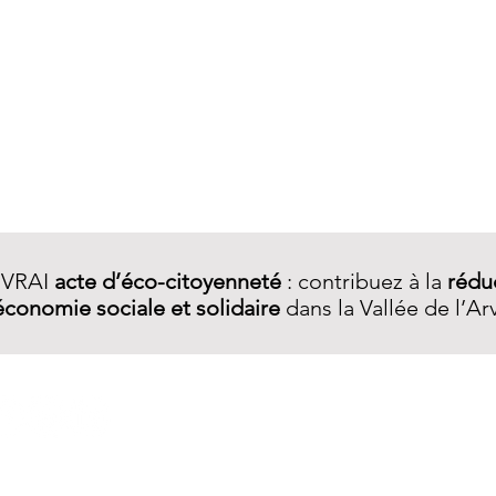
Aperçu rapide
 VRAI
acte d’éco-citoyenneté
: contribuez à la
rédu
économie sociale et solidaire
dans la Vallée de l’Ar
A PROPOS
Qui sommes-nous ?
Notre démarche
Services R.E.​
La boutique