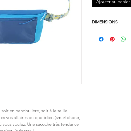
Ajouter au panier
DIMENSIONS
25 x 10 x 5 cm​
oit en bandoulière, soit à la taille.
s vos affaires du quotidien (smartphone,
où vous voulez. Une sacoche très tendance
r,c’est l’adopter !