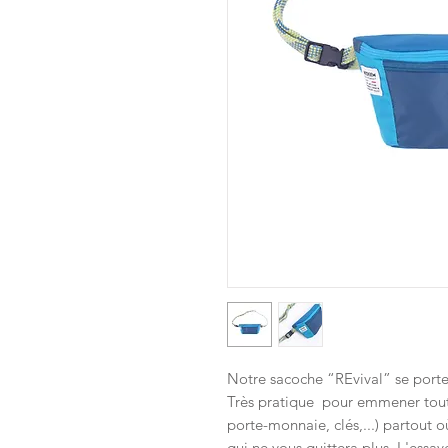
Notre sacoche “REvival” se porte s
Très pratique pour emmener toute
porte-monnaie, clés,...) partout 
qui ne vous quittera plus. L'essaye