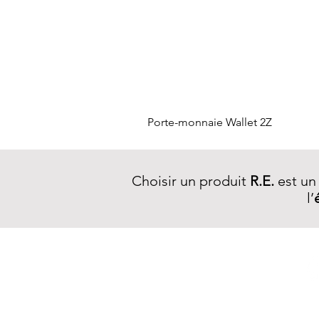
Porte-monnaie Wallet 2Z
Choisir un produit
R.E.
est un
l’
NEWSLETTER R.E.
S'inscrire >