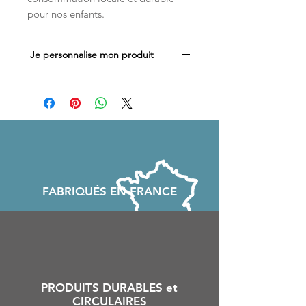
pour nos enfants.
Je personnalise mon produit
Vous souhaitez ajouter un prénom ou
un texte spécial sur votre trousse ?
Suivez ce lien et ajoutez votre texte
personnalisé
FABRIQU
É
S EN FRANCE
PRODUITS DURABLES et
CIRCULAIRES