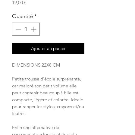
Prix
19,00 €
Quantité
*
Ajouter au panier
DIMENSIONS 22X8 CM
Petite trousse d'école surprenante,
car malgré son petit volume elle
peut contenir beaucoup ! Elle est
compacte, légère et colorée. Idéale
pour ranger les stylos, crayons et/ou
feutres.
Enfin une alternative de
consommation locale et durable