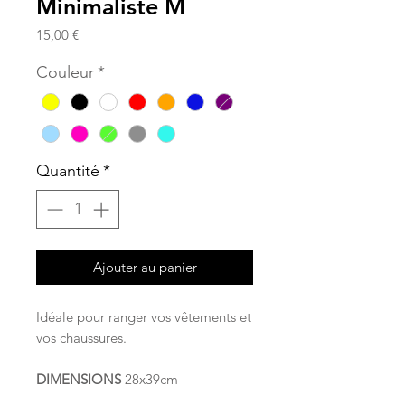
Minimaliste M
Prix
15,00 €
Couleur
*
Quantité
*
Ajouter au panier
Idéale pour ranger vos vêtements et
vos chaussures.
DIMENSIONS
28x39cm